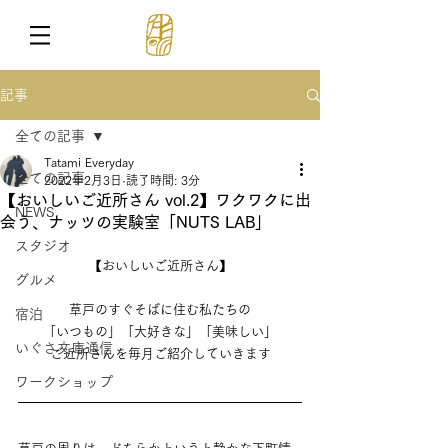
記事
全ての記事
Tatami Everyday
全ての記事
2022年2月3日
読了時間: 3分
【おいしいご近所さん vol.2】ワクワクに出
NEWS
会う、ナッツの実験室「NUTS LAB」
スタジオ
【おいしいご近所さん】
グルメ
草戸のすぐそばに住む私たちの
宿泊
「いつもの」「大好きな」「美味しい」
いぐさ文庫通信
ご近所さんを毎月ご紹介していきます
ワークショップ