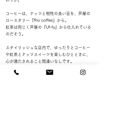
コーヒーは、ナッツと相性の良い豆を、芦屋の
ロースタリー『Rio coffee』から。
紅茶は同じく芦屋の『Uf-fu』から仕入れている
のだそう。
スタイリッシュな店内で、ゆったりとコーヒー
や紅茶とナッツスイーツを楽しむひとときに、
心が満たされること間違いなしです。
これまでナッツに馴染みがなかったという人
も、すでにライフスタイルの一部です！という
人も、新たなナッツの魅力との出会いを探し
に、ぜひ立ち寄ってみてはいかがでしょうか。